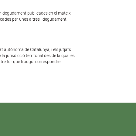
an degudament publicades en el mateix
ficades per unes altres i degudament
tat autònoma de Catalunya, i els jutjats
urisdicció territorial des de la qual es
tre fur que li pugui correspondre.