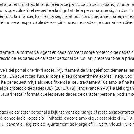
.altanet.org s’habiliti alguna eina de participació dels usuaris, l’Ajuntam
ions que vulnerin el respecte a la dignitat de la persona, que siguin discri
tut o la infància, l’ordre o la seguretat pública o que, al seu parer, no re
lef no serà responsable de les opinions expressades pels usuaris en div
ictament la normativa vigent en cada moment sobre protecció de dades de
ecció de les dades de caràcter personal de l’usuari, preservant-ne la privac
serveis del portal o tenir-hi accés, l’Ajuntament de Margalef pot demanar l
nal. En aquest cas, l’usuari dona el seu consentiment exprés i inequívoc i,
ta per aquest mitjà als seus fitxers i al seu tractament i ús amb la finalita
al de protecció de dades (UE) (2016/679) ( endavant RGPD) i la Llei orgà
 L’usuari resta informat que les seves dades de caràcter personal podran s
ti dades de caràcter personal a l’Ajuntament de Margalef resta assabentat 
ió, cancel·lació , oposició i limitació, d’acord amb el que estableix el RGPD,
 davant el Registre de l’Ajuntament de Margalef, Pl. Sant Miquel, 15, o 