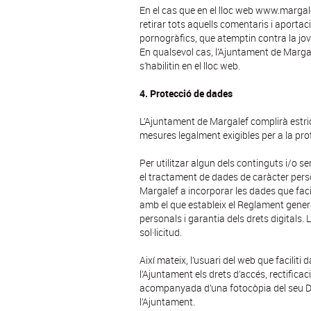
En el cas que en el lloc web www.margalef
retirar tots aquells comentaris i aportac
pornogràfics, que atemptin contra la joven
En qualsevol cas, l’Ajuntament de Marga
s’habilitin en el lloc web.
4. Protecció de dades
L’Ajuntament de Margalef complirà estr
mesures legalment exigibles per a la prot
Per utilitzar algun dels continguts i/o 
el tractament de dades de caràcter perso
Margalef a incorporar les dades que facili
amb el que estableix el Reglament gener
personals i garantia dels drets digitals.
sol·licitud.
Així mateix, l’usuari del web que facili
l’Ajuntament els drets d’accés, rectificac
acompanyada d’una fotocòpia del seu DNI,
l’Ajuntament.