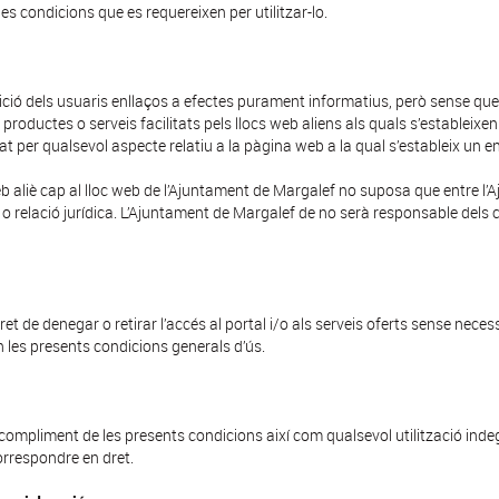
les condicions que es requereixen per utilitzar-lo.
ció dels usuaris enllaços a efectes purament informatius, però sense que
 productes o serveis facilitats pels llocs web aliens als quals s’estableixen
 per qualsevol aspecte relatiu a la pàgina web a la qual s’estableix un en
eb aliè cap al lloc web de l’Ajuntament de Margalef no suposa que entre l’A
cle o relació jurídica. L’Ajuntament de Margalef de no serà responsable dels 
et de denegar o retirar l’accés al portal i/o als serveis oferts sense necess
n les presents condicions generals d’ús.
compliment de les presents condicions així com qualsevol utilització indeg
correspondre en dret.