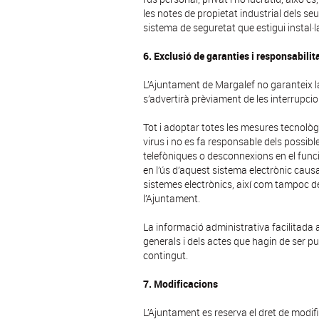
les notes de propietat industrial dels seu
sistema de seguretat que estigui instal·l
6. Exclusió de garanties i responsabilit
L’Ajuntament de Margalef no garanteix la
s’advertirà prèviament de les interrupci
Tot i adoptar totes les mesures tecnològi
virus i no es fa responsable dels possibl
telefòniques o desconnexions en el func
en l’ús d’aquest sistema electrònic causa
sistemes electrònics, així com tampoc de
l’Ajuntament.
La informació administrativa facilitada a 
generals i dels actes que hagin de ser pub
contingut.
7. Modificacions
L’Ajuntament es reserva el dret de modifi