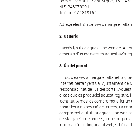
Domicili social: Pl. Sant Miquel, 15 –
NIF: P4307600-I
Telèfon: 977 819167
Adreça electrònica: www.margalef.altan
2. Usuaris
L’accés i/o ús d’aquest lloc web de l’Aju
generals d’ús incloses en aquest avís leg
3. Ús del portal
El lloc web www.margalef.altanet.org pro
Internet pertanyents a l’Ajuntament de M
responsabilitat de l’ús del portal. Aques
el cas que es produeixi aquest registre, 
identitat. A més, es compromet a fer un ú
posar-les a disposició de tercers, i a co
compromet a utilitzar aquest lloc web sens
de Margalef o de tercers, o que puguin a
informació continguda al web, si bé cald