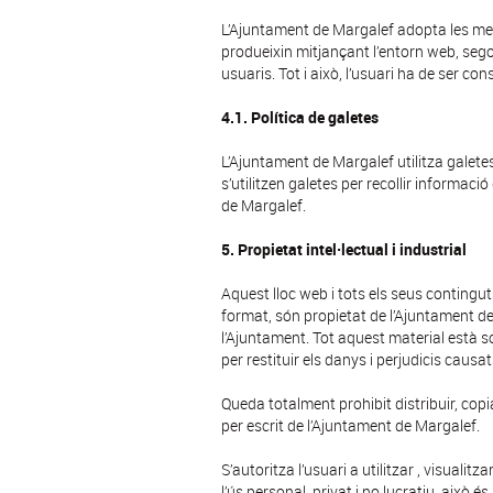
L’Ajuntament de Margalef adopta les mes
produeixin mitjançant l’entorn web, segon
usuaris. Tot i això, l’usuari ha de ser c
4.1. Política de galetes
L’Ajuntament de Margalef utilitza galetes 
s’utilitzen galetes per recollir informaci
de Margalef.
5. Propietat intel·lectual i industrial
Aquest lloc web i tots els seus continguts
format, són propietat de l’Ajuntament de 
l’Ajuntament. Tot aquest material està sot
per restituir els danys i perjudicis causa
Queda totalment prohibit distribuir, copia
per escrit de l’Ajuntament de Margalef.
S’autoritza l’usuari a utilitzar , visuali
l’ús personal, privat i no lucratiu, això 