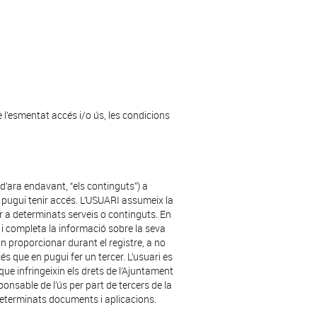
e l’esmentat accés i/o ús, les condicions
’ara endavant, “els continguts”) a
I pugui tenir accés. L’USUARI assumeix la
ir a determinats serveis o continguts. En
a i completa la informació sobre la seva
in proporcionar durant el registre, a no
és que en pugui fer un tercer. L’usuari es
que infringeixin els drets de l’Ajuntament
nsable de l’ús per part de tercers de la
 determinats documents i aplicacions.