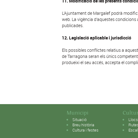
11. Modificació de les presents condici
L’Ajuntament de Margalef podrà modific
web. La vigència d’aquestes condicions a
publicades.
12. Legislació aplicable i jurisdicció
Els possibles conflictes relatius a aques
de Tarragona seran els únics competents 
produeixi el seu accés, accepta el compl
Municipi
Cultur
Situació
Llocs
Breu història
Rute
Cultura i festes
Esca