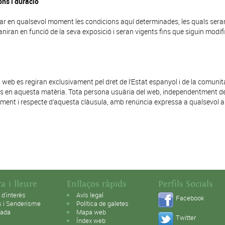
ons i duració
ar en qualsevol moment les condicions aquí determinades, les quals ser
niran en funció de la seva exposició i seran vigents fins que siguin modi
t web es regiran exclusivament pel dret de l’Estat espanyol i de la comuni
en aquesta matèria. Tota persona usuària del web, independentment de la j
iment i respecte d’aquesta clàusula, amb renúncia expressa a qualsevol al
a i lleure
Enllaços ràpids
Perfils Socials
 d'interès
Avís legal
Facebook
s i Senderisme
Política de galetes
lada
Mapa web
Twitter
Índex web