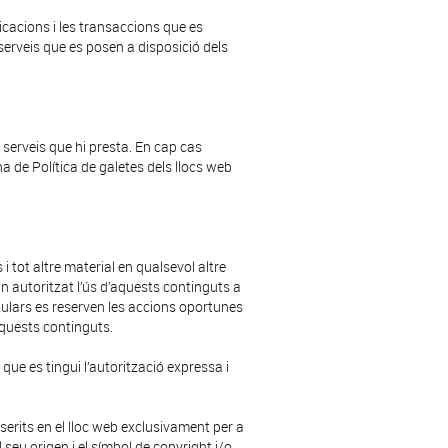
cacions i les transaccions que es
 serveis que es posen a disposició dels
s serveis que hi presta. En cap cas
na de Política de galetes dels llocs web
 i tot altre material en qualsevol altre
in autoritzat l’ús d’aquests continguts a
titulars es reserven les accions oportunes
 aquests continguts.
 que es tingui l’autorització expressa i
nserits en el lloc web exclusivament per a
l seu origen i el símbol de copyright i/o