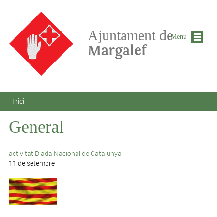
Vés al contingut
Ajuntament de
Menu
Margalef
Esteu aquí
Inici
General
activitat Diada Nacional de Catalunya
11 de setembre