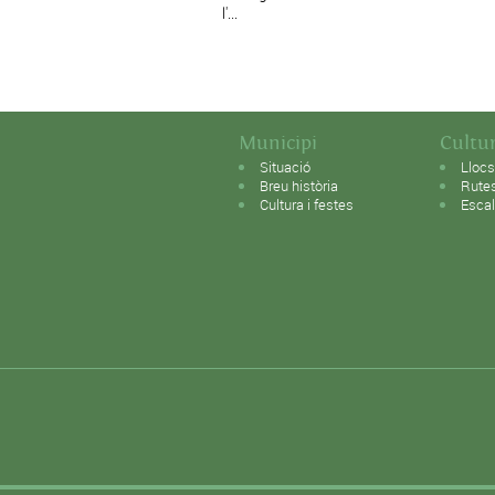
l'...
Municipi
Cultur
Situació
Llocs
Breu història
Rute
Cultura i festes
Esca