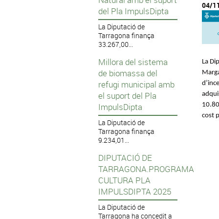
04/1
del Pla ImpulsDipta
La Diputació de
Tarragona finança
33.267,00...
Millora del sistema
La Di
de biomassa del
Marga
refugi municipal amb
d’inc
el suport del Pla
adqui
ImpulsDipta
10.80
cost 
La Diputació de
Tarragona finança
9.234,01...
DIPUTACIÓ DE
TARRAGONA.PROGRAMA
CULTURA PLA
IMPULSDIPTA 2025
La Diputació de
Tarragona ha concedit a